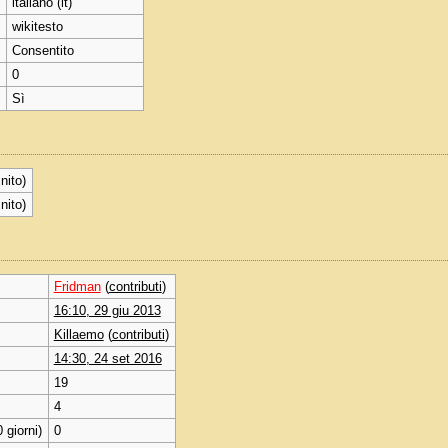
italiano (it)
wikitesto
Consentito
0
Sì
inito)
inito)
Fridman
(
contributi
)
16:10, 29 giu 2013
Killaemo
(
contributi
)
14:30, 24 set 2016
19
4
 giorni)
0