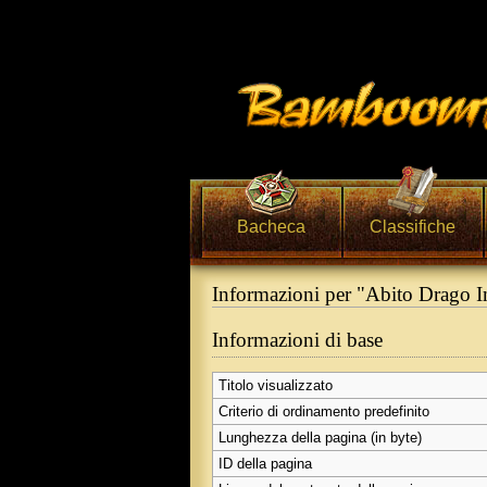
Bacheca
Classifiche
Informazioni per "Abito Drago I
Vai a:
navigazione
,
ricerca
Informazioni di base
Titolo visualizzato
Criterio di ordinamento predefinito
Lunghezza della pagina (in byte)
ID della pagina