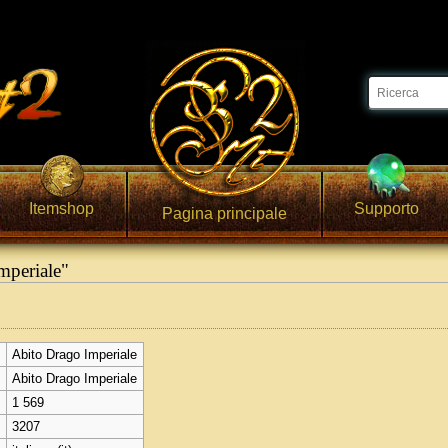
Itemshop
Supporto
Pagina principale
mperiale"
Abito Drago Imperiale
Abito Drago Imperiale
1 569
3207