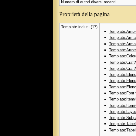
Numero di autori diversi recenti
Proprietà della pagina
Template inclusi (17)
Template:Ampi
Template:Arma
Template:Arma
Template:Arrot
Template:Color
Template:Craft/
Template:Craft
Template:Elen
Template:Elen
Template:Elen
Template:Font t
Template:Item/
Template:Item/
Template:Layou
Template:Subp
Template:Tabel
Template:Tabel