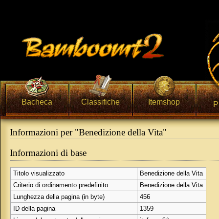
Bacheca
Classifiche
Itemshop
P
Informazioni per "Benedizione della Vita"
Vai a:
navigazione
,
ricerca
Informazioni di base
Titolo visualizzato
Benedizione della Vita
Criterio di ordinamento predefinito
Benedizione della Vita
Lunghezza della pagina (in byte)
456
ID della pagina
1359