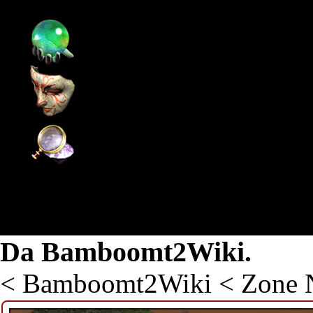
Pagina principale
Supporto
Community
Wiki
Bosco Rosso
Da Bamboomt2Wiki.
<
Bamboomt2Wiki
<
Zone N