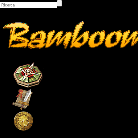
Bacheca
Classifiche
Itemshop