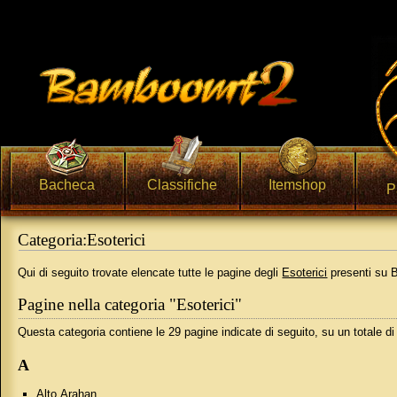
Bacheca
Classifiche
Itemshop
P
Categoria:Esoterici
Vai a:
navigazione
,
ricerca
Qui di seguito trovate elencate tutte le pagine degli
Esoterici
presenti su
Pagine nella categoria "Esoterici"
Questa categoria contiene le 29 pagine indicate di seguito, su un totale di
A
Alto Arahan