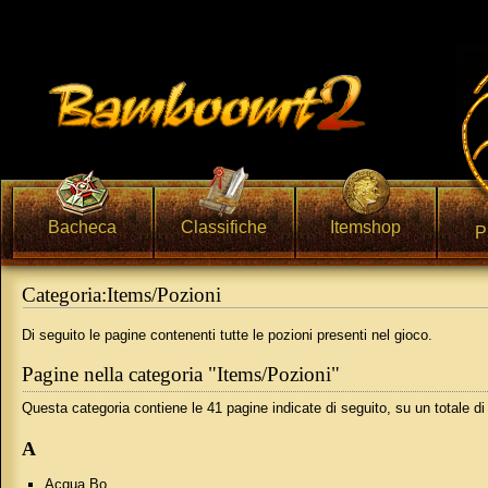
Bacheca
Classifiche
Itemshop
P
Categoria:Items/Pozioni
Vai a:
navigazione
,
ricerca
Di seguito le pagine contenenti tutte le pozioni presenti nel gioco.
Pagine nella categoria "Items/Pozioni"
Questa categoria contiene le 41 pagine indicate di seguito, su un totale di
A
Acqua Bo