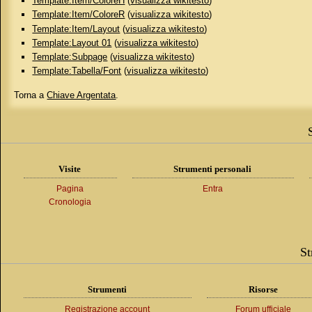
Template:Item/ColoreH
(
visualizza wikitesto
)
Template:Item/ColoreR
(
visualizza wikitesto
)
Template:Item/Layout
(
visualizza wikitesto
)
Template:Layout 01
(
visualizza wikitesto
)
Template:Subpage
(
visualizza wikitesto
)
Template:Tabella/Font
(
visualizza wikitesto
)
Torna a
Chiave Argentata
.
Visite
Strumenti personali
Pagina
Entra
Cronologia
St
Strumenti
Risorse
Registrazione account
Forum ufficiale