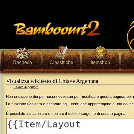
Bacheca
Classifiche
Itemshop
P
Visualizza wikitesto di Chiave Argentata
←
Chiave Argentata
Vai a:
navigazione
,
ricerca
Non si dispone dei permessi necessari per modificare questa pagina, per 
La funzione richiesta è riservata agli utenti che appartengono a uno dei s
È possibile visualizzare e copiare il codice sorgente di questa pagina.