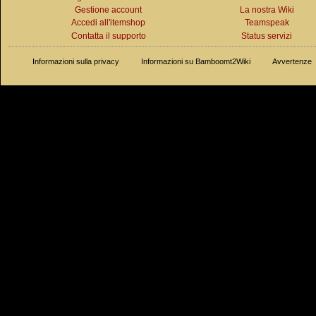
Gestione account
La nostra Wiki
Accedi all'itemshop
Teamspeak
Contatta il supporto
Status servizi
Informazioni sulla privacy
Informazioni su Bamboomt2Wiki
Avvertenze