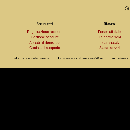
St
Strumenti
Risorse
Registrazione account
Forum ufficiale
Gestione account
La nostra Wiki
Accedi all'itemshop
Teamspeak
Contatta il supporto
Status servizi
Informazioni sulla privacy
Informazioni su Bamboomt2Wiki
Avvertenze