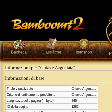
Bacheca
Classifiche
Itemshop
P
Informazioni per "Chiave Argentata"
Vai a:
navigazione
,
ricerca
Informazioni di base
Titolo visualizzato
Chiave Argentata
Criterio di ordinamento predefinito
Chiave Argentata
Lunghezza della pagina (in byte)
660
ID della pagina
1262