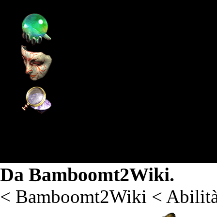
Pagina principale
Supporto
Community
Wiki
Combo
Da Bamboomt2Wiki.
<
Bamboomt2Wiki
<
Abilit