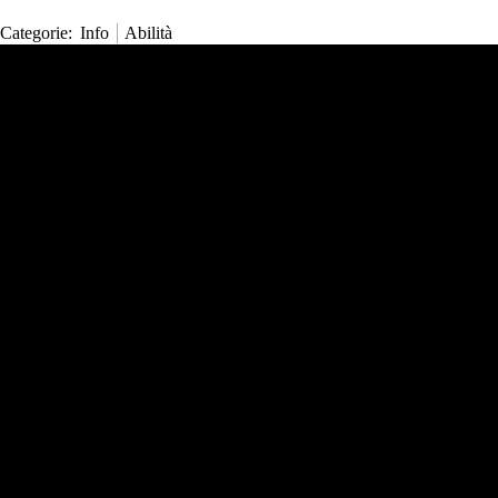
Categorie
:
Info
Abilità
Strumenti Wiki
Strumenti
N
Visite
Strumenti personali
Puntano qui
Pagina
Modifiche correlate
Entra
Cronologia
Pagine speciali
Informazioni sulla pagina
Strumenti Comuni
Strumenti
Risorse
Altri collegamenti