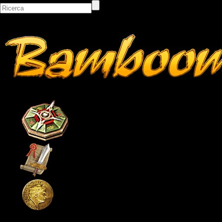
Bacheca
Classifiche
Itemshop