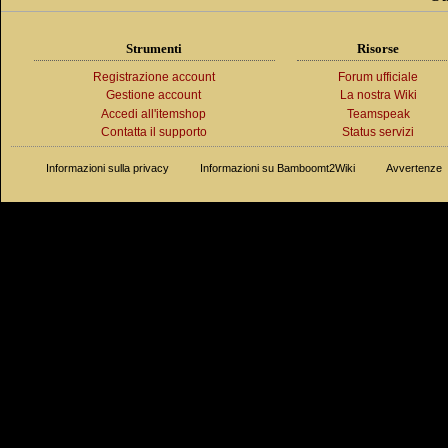
Strumenti
Risorse
Registrazione account
Forum ufficiale
Gestione account
La nostra Wiki
Accedi all'itemshop
Teamspeak
Contatta il supporto
Status servizi
Informazioni sulla privacy
Informazioni su Bamboomt2Wiki
Avvertenze