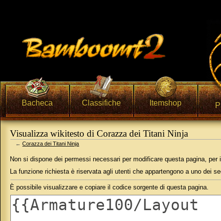
Bacheca
Classifiche
Itemshop
P
Visualizza wikitesto di Corazza dei Titani Ninja
←
Corazza dei Titani Ninja
Vai a:
navigazione
,
ricerca
Non si dispone dei permessi necessari per modificare questa pagina, per 
La funzione richiesta è riservata agli utenti che appartengono a uno dei s
È possibile visualizzare e copiare il codice sorgente di questa pagina.