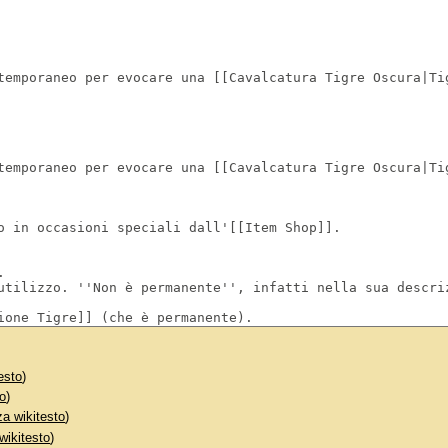
esto
)
to
)
za wikitesto
)
wikitesto
)