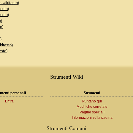
a wikitesto
)
testo
)
testo
)
o
)
to
)
o
)
kitesto
)
esto
)
Strumenti Wiki
menti personali
Strumenti
Entra
Puntano qui
Modifiche correlate
Pagine speciali
Informazioni sulla pagina
Strumenti Comuni