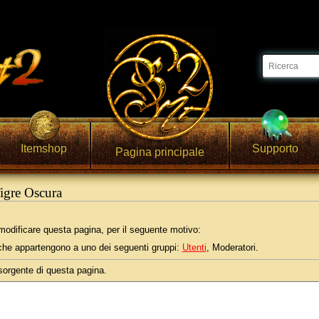
Itemshop
Supporto
Pagina principale
Tigre Oscura
odificare questa pagina, per il seguente motivo:
i che appartengono a uno dei seguenti gruppi:
Utenti
, Moderatori.
 sorgente di questa pagina.