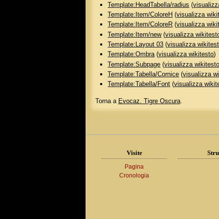
Template:HeadTabella/radius
(
visualizz
Template:Item/ColoreH
(
visualizza wiki
Template:Item/ColoreR
(
visualizza wiki
Template:Item/new
(
visualizza wikitest
Template:Layout 03
(
visualizza wikites
Template:Ombra
(
visualizza wikitesto
)
Template:Subpage
(
visualizza wikitest
Template:Tabella/Cornice
(
visualizza wi
Template:Tabella/Font
(
visualizza wikit
Torna a
Evocaz. Tigre Oscura
.
Visite
Stru
Pagina
Cronologia