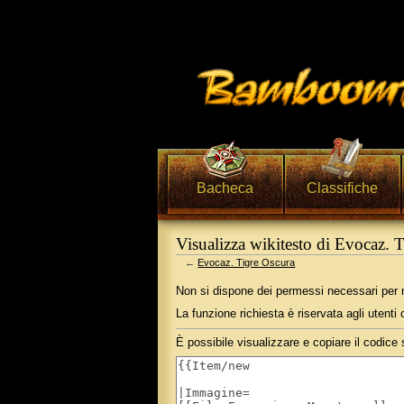
Bacheca
Classifiche
Visualizza wikitesto di Evocaz. 
←
Evocaz. Tigre Oscura
Vai a:
navigazione
,
ricerca
Non si dispone dei permessi necessari per m
La funzione richiesta è riservata agli utent
È possibile visualizzare e copiare il codice