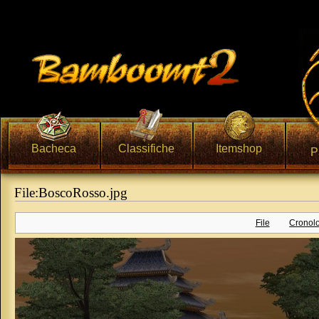
Bacheca
Classifiche
Itemshop
P
File:BoscoRosso.jpg
Vai a:
navigazione
,
ricerca
File
Cronolo