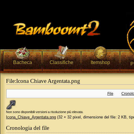
Bacheca
Classifiche
Itemshop
P
File:Icona Chiave Argentata.png
Vai a:
navigazione
,
ricerca
File
Cronolo
Non sono disponibili versioni a risoluzione più elevata.
Icona_Chiave_Argentata.png
‎
(32 × 32 pixel, dimensione del file: 2 KB, t
Cronologia del file