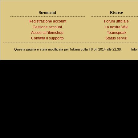
Strumenti
Risorse
Registrazione account
Forum ufficiale
Gestione account
La nostra Wiki
Accedi all'itemshop
Teamspeak
Contatta il supporto
Status servizi
Questa pagina è stata modificata per l'ultima volta il 8 ott 2014 alle 22:38.
Info