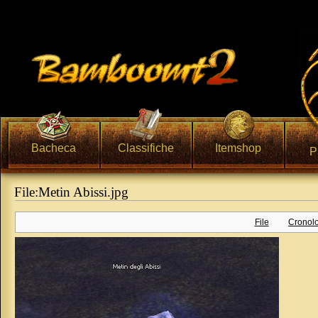
Bacheca
Classifiche
Itemshop
P
File:Metin Abissi.jpg
Vai a:
navigazione
,
ricerca
File
Cronolo