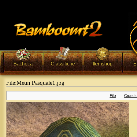
Bacheca
Classifiche
Itemshop
P
File:Metin Pasquale1.jpg
Vai a:
navigazione
,
ricerca
File
Cronolo