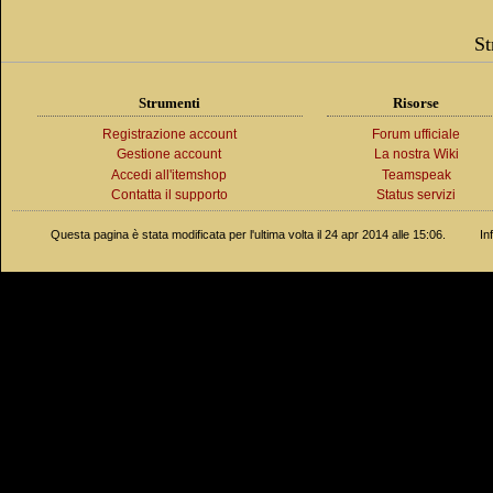
St
Strumenti
Risorse
Registrazione account
Forum ufficiale
Gestione account
La nostra Wiki
Accedi all'itemshop
Teamspeak
Contatta il supporto
Status servizi
Questa pagina è stata modificata per l'ultima volta il 24 apr 2014 alle 15:06.
In