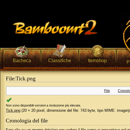
Bacheca
Classifiche
Itemshop
P
File:Tick.png
Vai a:
navigazione
,
ricerca
File
Cronolo
Non sono disponibili versioni a risoluzione più elevata.
Tick.png
‎
(20 × 20 pixel, dimensione del file: 743 byte, tipo MIME:
image/
Cronologia del file
Fare clic su un gruppo data/ora per vedere il file come si presentava nel