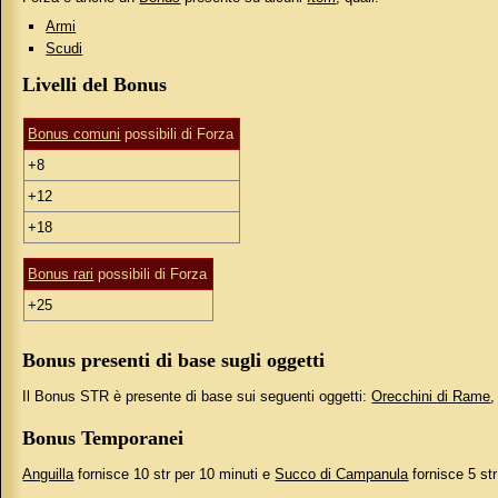
Armi
Scudi
Livelli del Bonus
Bonus comuni
possibili di Forza
+8
+12
+18
Bonus rari
possibili di Forza
+25
Bonus presenti di base sugli oggetti
Il Bonus STR è presente di base sui seguenti oggetti:
Orecchini di Rame
Bonus Temporanei
Anguilla
fornisce 10 str per 10 minuti e
Succo di Campanula
fornisce 5 str