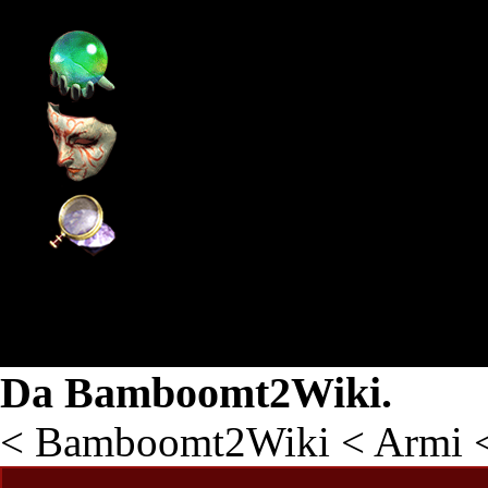
Pagina principale
Supporto
Community
Wiki
Freccia d'Argento
Da Bamboomt2Wiki.
<
Bamboomt2Wiki
<
Armi