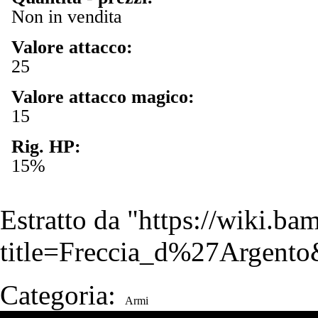
Non in vendita
Valore attacco:
25
Valore attacco magico:
15
Rig. HP:
15%
Estratto da "
https://wiki.b
title=Freccia_d%27Argent
Categoria
:
Armi