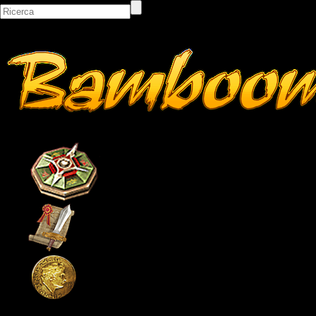
Bacheca
Classifiche
Itemshop