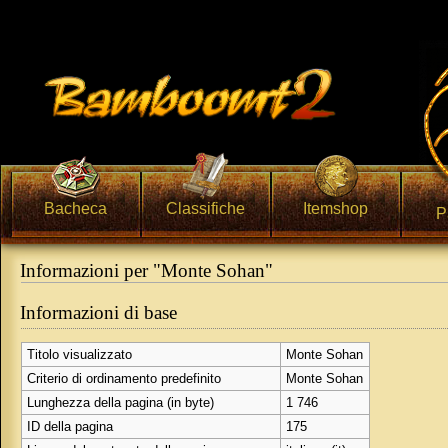
Bacheca
Classifiche
Itemshop
P
Informazioni per "Monte Sohan"
Vai a:
navigazione
,
ricerca
Informazioni di base
Titolo visualizzato
Monte Sohan
Criterio di ordinamento predefinito
Monte Sohan
Lunghezza della pagina (in byte)
1 746
ID della pagina
175