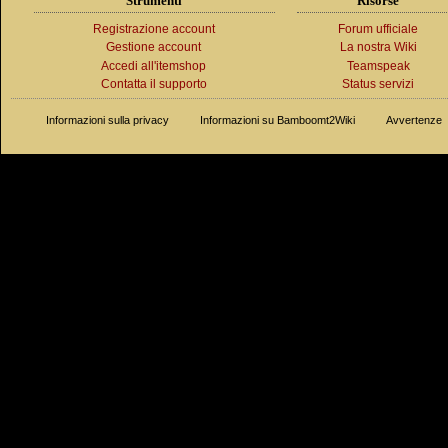
Strumenti
Risorse
Registrazione account
Forum ufficiale
Gestione account
La nostra Wiki
Accedi all'itemshop
Teamspeak
Contatta il supporto
Status servizi
Informazioni sulla privacy
Informazioni su Bamboomt2Wiki
Avvertenze