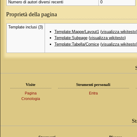
Numero di autori diversi recenti
0
Proprietà della pagina
Template inclusi (3)
Template:Mappe/Layout1
(
visualizza wikitesto
Template:Subpage
(
visualizza wikitesto
)
Template:Tabella/Cornice
(
visualizza wikitesto
Visite
Strumenti personali
Pagina
Entra
Cronologia
St