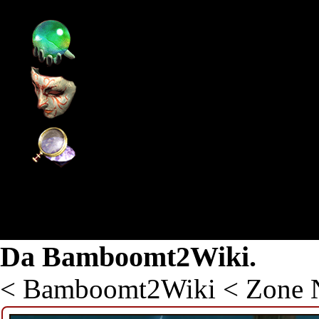
Pagina principale
Supporto
Community
Wiki
Santuario dell'Avidità
Da Bamboomt2Wiki.
<
Bamboomt2Wiki
<
Zone N