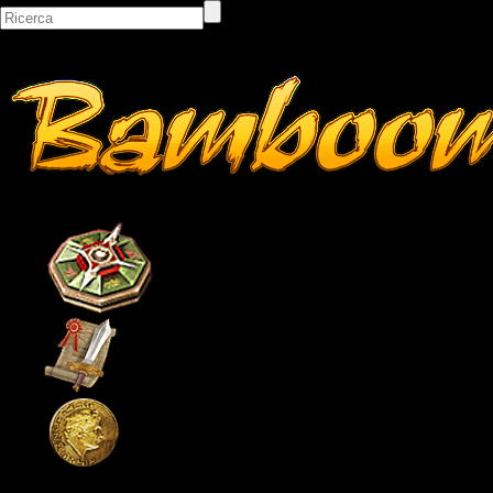
Bacheca
Classifiche
Itemshop