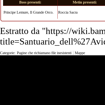
Boss presenti:
Metin presenti:
Principe Lemure
,
Il Grande Orco
.
Roccia Sacra
Estratto da "
https://wiki.b
title=Santuario_dell%27Av
Categorie
:
Pagine che richiamano file inesistenti
Mappe
Strumenti Wiki
Strumenti
N
Visite
Strumenti personali
Puntano qui
Pagina
Modifiche correlate
Entra
Cronologia
Pagine speciali