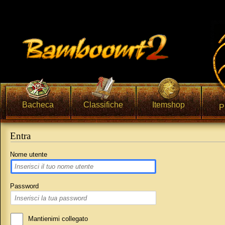
Bacheca
Classifiche
Itemshop
P
Entra
Vai a:
navigazione
,
ricerca
Nome utente
Password
Mantienimi collegato