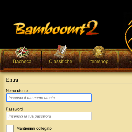
Bacheca
Classifiche
Itemshop
P
Entra
Vai a:
navigazione
,
ricerca
Nome utente
Password
Mantienimi collegato