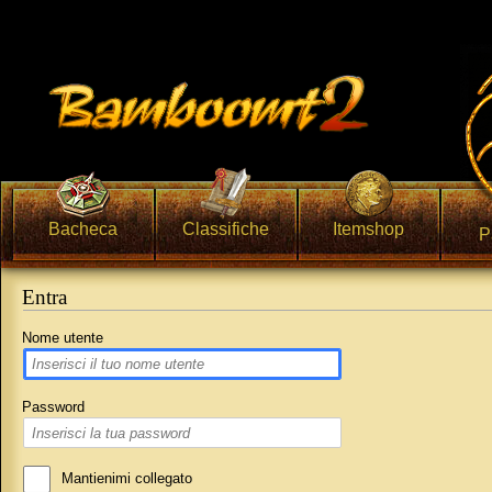
Bacheca
Classifiche
Itemshop
P
Entra
Vai a:
navigazione
,
ricerca
Nome utente
Password
Mantienimi collegato