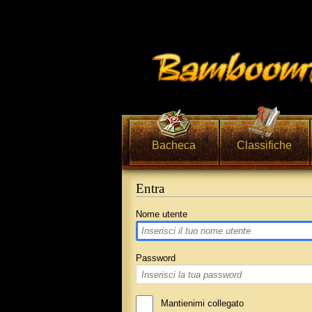
Bacheca
Classifiche
Entra
Vai a:
navigazione
,
ricerca
Nome utente
Password
Mantienimi collegato