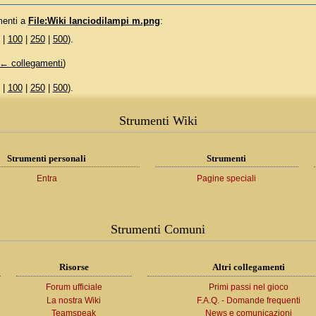
menti a
File:Wiki lanciodilampi m.png
:
|
100
|
250
|
500
).
← collegamenti
)
|
100
|
250
|
500
).
Strumenti Wiki
Strumenti personali
Strumenti
Entra
Pagine speciali
Strumenti Comuni
Risorse
Altri collegamenti
Forum ufficiale
Primi passi nel gioco
La nostra Wiki
F.A.Q. - Domande frequenti
Teamspeak
News e comunicazioni