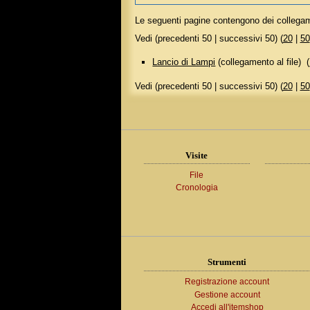
Le seguenti pagine contengono dei collega
Vedi (precedenti 50 | successivi 50) (
20
|
50
Lancio di Lampi
(collegamento al file) ‎
(
Vedi (precedenti 50 | successivi 50) (
20
|
50
Visite
File
Cronologia
Strumenti
Registrazione account
Gestione account
Accedi all'itemshop