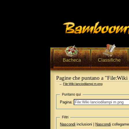
Bacheca
Classifiche
Pagine che puntano a "File:Wiki
←
File:Wiki lanciodilampi m.png
Vai a:
navigazione
,
ricerca
Puntano qui
Pagina:
Filtri
Nascondi
inclusioni |
Nascondi
collegame