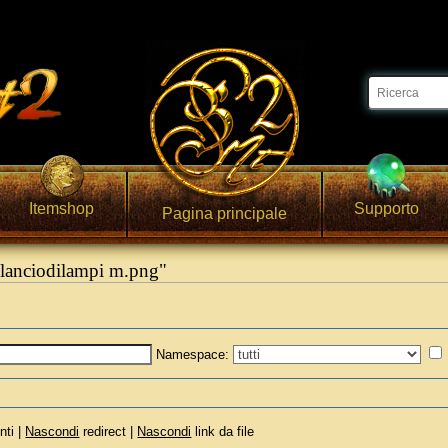
Itemshop
Supporto
Pagina principale
 lanciodilampi m.png"
Namespace:
nti |
Nascondi
redirect |
Nascondi
link da file