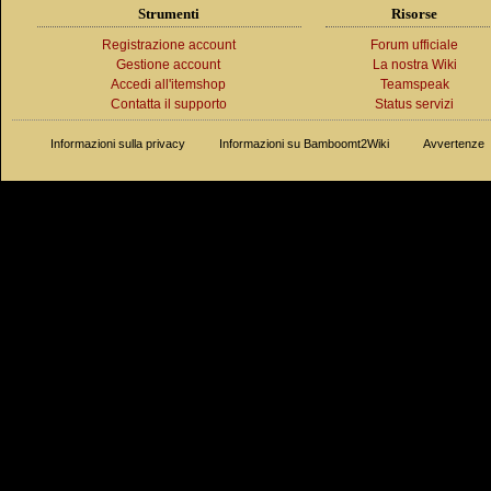
Strumenti
Risorse
Registrazione account
Forum ufficiale
Gestione account
La nostra Wiki
Accedi all'itemshop
Teamspeak
Contatta il supporto
Status servizi
Informazioni sulla privacy
Informazioni su Bamboomt2Wiki
Avvertenze