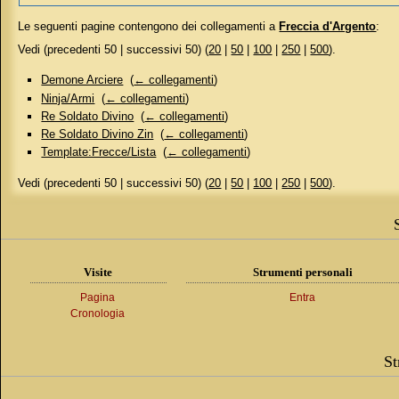
Le seguenti pagine contengono dei collegamenti a
Freccia d'Argento
:
Vedi (precedenti 50 | successivi 50) (
20
|
50
|
100
|
250
|
500
).
Demone Arciere
‎
(
← collegamenti
)
Ninja/Armi
‎
(
← collegamenti
)
Re Soldato Divino
‎
(
← collegamenti
)
Re Soldato Divino Zin
‎
(
← collegamenti
)
Template:Frecce/Lista
‎
(
← collegamenti
)
Vedi (precedenti 50 | successivi 50) (
20
|
50
|
100
|
250
|
500
).
Visite
Strumenti personali
Pagina
Entra
Cronologia
St