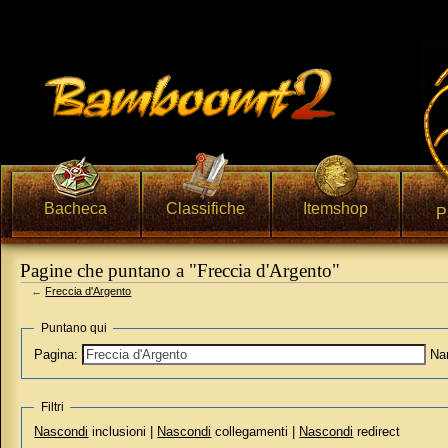
Bacheca
Classifiche
Itemshop
P
Pagine che puntano a "Freccia d'Argento"
←
Freccia d'Argento
Vai a:
navigazione
,
ricerca
Puntano qui
Pagina:
Na
Filtri
Nascondi
inclusioni |
Nascondi
collegamenti |
Nascondi
redirect