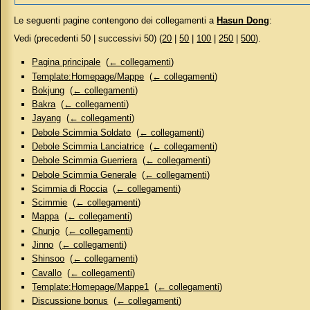
Le seguenti pagine contengono dei collegamenti a
Hasun Dong
:
Vedi (precedenti 50 | successivi 50) (
20
|
50
|
100
|
250
|
500
).
Pagina principale
‎
(
← collegamenti
)
Template:Homepage/Mappe
‎
(
← collegamenti
)
Bokjung
‎
(
← collegamenti
)
Bakra
‎
(
← collegamenti
)
Jayang
‎
(
← collegamenti
)
Debole Scimmia Soldato
‎
(
← collegamenti
)
Debole Scimmia Lanciatrice
‎
(
← collegamenti
)
Debole Scimmia Guerriera
‎
(
← collegamenti
)
Debole Scimmia Generale
‎
(
← collegamenti
)
Scimmia di Roccia
‎
(
← collegamenti
)
Scimmie
‎
(
← collegamenti
)
Mappa
‎
(
← collegamenti
)
Chunjo
‎
(
← collegamenti
)
Jinno
‎
(
← collegamenti
)
Shinsoo
‎
(
← collegamenti
)
Cavallo
‎
(
← collegamenti
)
Template:Homepage/Mappe1
‎
(
← collegamenti
)
Discussione bonus
‎
(
← collegamenti
)