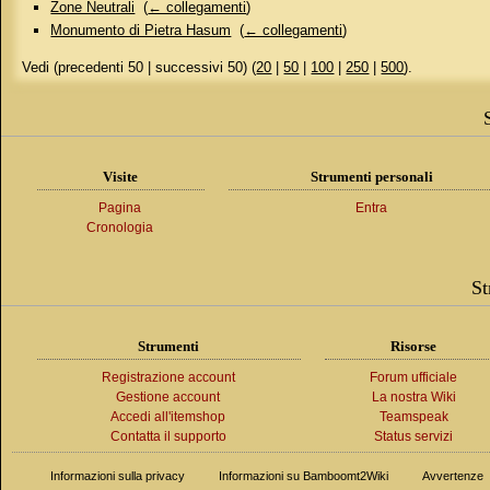
Zone Neutrali
‎
(
← collegamenti
)
Monumento di Pietra Hasum
‎
(
← collegamenti
)
Vedi (precedenti 50 | successivi 50) (
20
|
50
|
100
|
250
|
500
).
Visite
Strumenti personali
Pagina
Entra
Cronologia
St
Strumenti
Risorse
Registrazione account
Forum ufficiale
Gestione account
La nostra Wiki
Accedi all'itemshop
Teamspeak
Contatta il supporto
Status servizi
Informazioni sulla privacy
Informazioni su Bamboomt2Wiki
Avvertenze