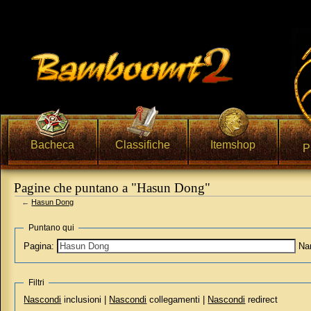
Bacheca
Classifiche
Itemshop
P
Pagine che puntano a "Hasun Dong"
←
Hasun Dong
Vai a:
navigazione
,
ricerca
Puntano qui
Pagina:
Na
Filtri
Nascondi
inclusioni |
Nascondi
collegamenti |
Nascondi
redirect