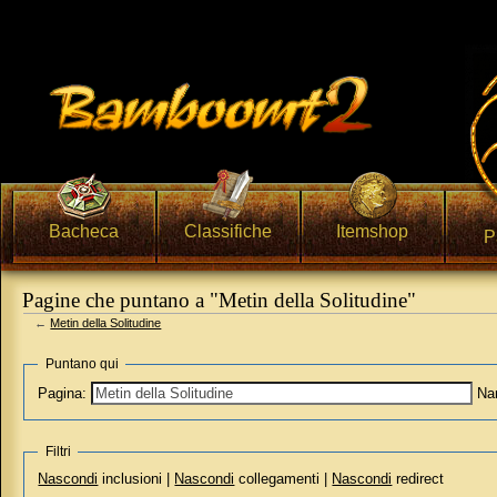
Bacheca
Classifiche
Itemshop
P
Pagine che puntano a "Metin della Solitudine"
←
Metin della Solitudine
Vai a:
navigazione
,
ricerca
Puntano qui
Pagina:
Na
Filtri
Nascondi
inclusioni |
Nascondi
collegamenti |
Nascondi
redirect