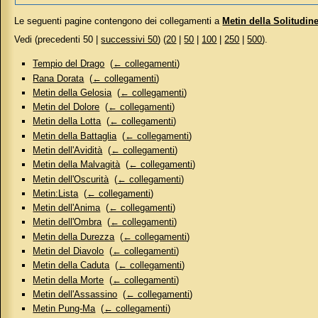
Le seguenti pagine contengono dei collegamenti a
Metin della Solitudin
Vedi (precedenti 50 |
successivi 50
) (
20
|
50
|
100
|
250
|
500
).
Tempio del Drago
‎
(
← collegamenti
)
Rana Dorata
‎
(
← collegamenti
)
Metin della Gelosia
‎
(
← collegamenti
)
Metin del Dolore
‎
(
← collegamenti
)
Metin della Lotta
‎
(
← collegamenti
)
Metin della Battaglia
‎
(
← collegamenti
)
Metin dell'Avidità
‎
(
← collegamenti
)
Metin della Malvagità
‎
(
← collegamenti
)
Metin dell'Oscurità
‎
(
← collegamenti
)
Metin:Lista
‎
(
← collegamenti
)
Metin dell'Anima
‎
(
← collegamenti
)
Metin dell'Ombra
‎
(
← collegamenti
)
Metin della Durezza
‎
(
← collegamenti
)
Metin del Diavolo
‎
(
← collegamenti
)
Metin della Caduta
‎
(
← collegamenti
)
Metin della Morte
‎
(
← collegamenti
)
Metin dell'Assassino
‎
(
← collegamenti
)
Metin Pung-Ma
‎
(
← collegamenti
)