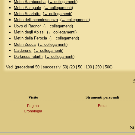
Metin Bamboocha
‎
(
← collegamenti
)
Metin Pasquale
‎
(
← collegamenti
)
Metin Scarlatto
‎
(
← collegamenti
)
Metin dell'Incandescenza
‎
(
← collegamenti
)
Uovo di Ragno*
‎
(
← collegamenti
)
Metin degli Abissi
‎
(
← collegamenti
)
Metin della Ferocia
‎
(
← collegamenti
)
Metin Zucca
‎
(
← collegamenti
)
Calderone
‎
(
← collegamenti
)
Darkness rebirth
‎
(
← collegamenti
)
Vedi (precedenti 50 |
successivi 50
) (
20
|
50
|
100
|
250
|
500
).
Visite
Strumenti personali
Pagina
Entra
Cronologia
St