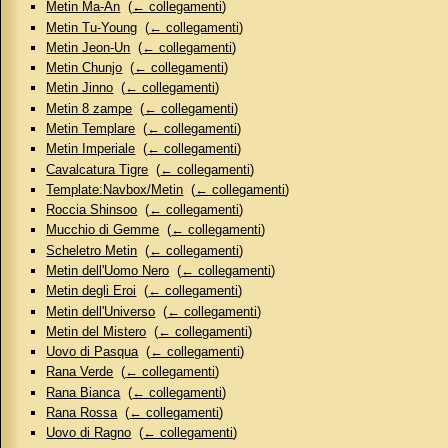
Metin Ma-An
‎
(
← collegamenti
)
Metin Tu-Young
‎
(
← collegamenti
)
Metin Jeon-Un
‎
(
← collegamenti
)
Metin Chunjo
‎
(
← collegamenti
)
Metin Jinno
‎
(
← collegamenti
)
Metin 8 zampe
‎
(
← collegamenti
)
Metin Templare
‎
(
← collegamenti
)
Metin Imperiale
‎
(
← collegamenti
)
Cavalcatura Tigre
‎
(
← collegamenti
)
Template:Navbox/Metin
‎
(
← collegamenti
)
Roccia Shinsoo
‎
(
← collegamenti
)
Mucchio di Gemme
‎
(
← collegamenti
)
Scheletro Metin
‎
(
← collegamenti
)
Metin dell'Uomo Nero
‎
(
← collegamenti
)
Metin degli Eroi
‎
(
← collegamenti
)
Metin dell'Universo
‎
(
← collegamenti
)
Metin del Mistero
‎
(
← collegamenti
)
Uovo di Pasqua
‎
(
← collegamenti
)
Rana Verde
‎
(
← collegamenti
)
Rana Bianca
‎
(
← collegamenti
)
Rana Rossa
‎
(
← collegamenti
)
Uovo di Ragno
‎
(
← collegamenti
)