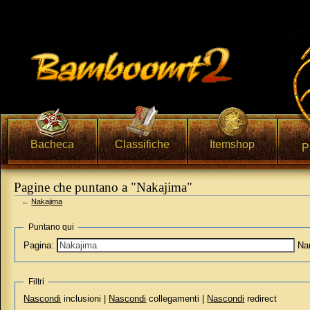
Bacheca
Classifiche
Itemshop
P
Pagine che puntano a "Nakajima"
←
Nakajima
Vai a:
navigazione
,
ricerca
Puntano qui
Pagina:
Na
Filtri
Nascondi
inclusioni |
Nascondi
collegamenti |
Nascondi
redirect