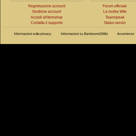
Registrazione account
Forum ufficiale
Gestione account
La nostra Wiki
Accedi all'itemshop
Teamspeak
Contatta il supporto
Status servizi
Informazioni sulla privacy
Informazioni su Bamboomt2Wiki
Avvertenze