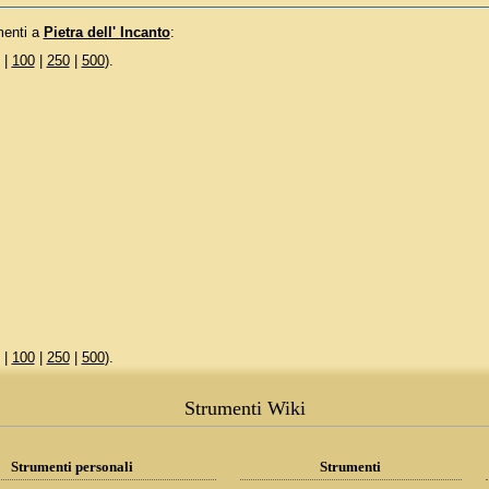
menti a
Pietra dell' Incanto
:
|
100
|
250
|
500
).
|
100
|
250
|
500
).
Strumenti Wiki
Strumenti personali
Strumenti