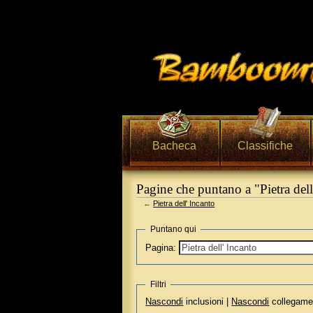
Bacheca
Classifiche
Pagine che puntano a "Pietra dell
←
Pietra dell' Incanto
Vai a:
navigazione
,
ricerca
Puntano qui
Pagina:
Filtri
Nascondi
inclusioni |
Nascondi
collegame