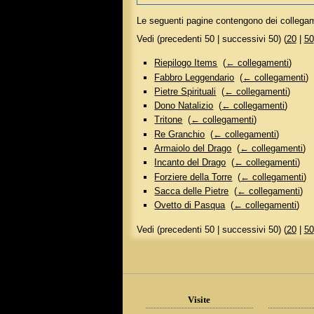
Le seguenti pagine contengono dei collega
Vedi (precedenti 50 | successivi 50) (
20
|
50
Riepilogo Items
‎
(
← collegamenti
)
Fabbro Leggendario
‎
(
← collegamenti
)
Pietre Spirituali
‎
(
← collegamenti
)
Dono Natalizio
‎
(
← collegamenti
)
Tritone
‎
(
← collegamenti
)
Re Granchio
‎
(
← collegamenti
)
Armaiolo del Drago
‎
(
← collegamenti
)
Incanto del Drago
‎
(
← collegamenti
)
Forziere della Torre
‎
(
← collegamenti
)
Sacca delle Pietre
‎
(
← collegamenti
)
Ovetto di Pasqua
‎
(
← collegamenti
)
Vedi (precedenti 50 | successivi 50) (
20
|
50
Visite