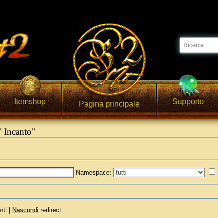
Itemshop
Supporto
Pagina principale
' Incanto"
Namespace:
nti |
Nascondi
redirect