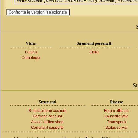
|Info=Il secondo piano della Grotta dell'Esilio (o Atlantide) è caratter
Visite
Strumenti personali
Pagina
Entra
Cronologia
St
Strumenti
Risorse
Registrazione account
Forum ufficiale
Gestione account
La nostra Wiki
Accedi all'itemshop
Teamspeak
Contatta il supporto
Status servizi