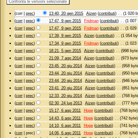
(corr |
prec
)
13:40, 20 gen 2015
‎
Aizen
(
contributi
)
‎
. .
(1 020 b
(
corr
|
prec
)
17:47, 9 gen 2015
‎
Fridman
(
contributi
)
‎
. .
(1 007 
(
corr
|
prec
)
17:47, 9 gen 2015
‎
Fridman
(
contributi
)
‎
. .
(1 029 
(
corr
|
prec
)
17:39, 9 gen 2015
‎
Aizen
(
contributi
)
‎
. .
(1 054 by
(
corr
|
prec
)
17:34, 9 gen 2015
‎
Fridman
(
contributi
)
‎
. .
(1 023 
(
corr
|
prec
)
18:21, 5 gen 2015
‎
Aizen
(
contributi
)
‎
. .
(998 byte
(
corr
|
prec
)
21:09, 7 ago 2014
‎
Aizen
(
contributi
)
‎
. .
(973 byte
(
corr
|
prec
)
23:45, 20 giu 2014
‎
Aizen
(
contributi
)
‎
. .
(958 byt
(
corr
|
prec
)
23:44, 20 giu 2014
‎
Aizen
(
contributi
)
‎
. .
(950 byt
(
corr
|
prec
)
23:44, 20 giu 2014
‎
Aizen
(
contributi
)
‎
. .
(946 byt
(
corr
|
prec
)
23:41, 20 giu 2014
‎
Aizen
(
contributi
)
‎
. .
(851 byt
(
corr
|
prec
)
12:33, 20 giu 2014
‎
Aizen
(
contributi
)
‎
. .
(768 byt
(
corr
|
prec
)
02:30, 24 lug 2013
‎
Aizen
(
contributi
)
‎
. .
(777 byt
(
corr
|
prec
)
15:17, 6 ago 2011
‎
Hope
(
contributi
)
‎
. .
(768 byte)
(
corr
|
prec
)
14:43, 6 ago 2011
‎
Hope
(
contributi
)
‎
. .
(742 byte)
(
corr
|
prec
)
14:10, 6 ago 2011
‎
Hope
(
contributi
)
‎
. .
(741 byte)
(
corr
| prec)
14:06, 6 ago 2011
‎
Hope
(
contributi
)
‎
. .
(768 byte)