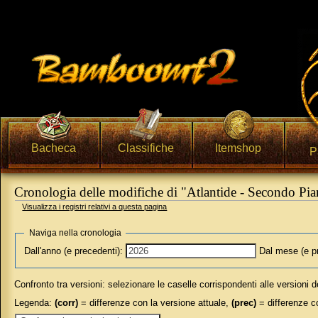
Bacheca
Classifiche
Itemshop
P
Cronologia delle modifiche di "Atlantide - Secondo Pi
Visualizza i registri relativi a questa pagina
Vai a:
navigazione
,
ricerca
Naviga nella cronologia
Dall'anno (e precedenti):
Dal mese (e p
Confronto tra versioni: selezionare le caselle corrispondenti alle versioni 
Legenda:
(corr)
= differenze con la versione attuale,
(prec)
= differenze c