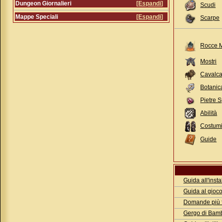
Dungeon Giornalieri
[
Espandi
]
Scudi
Mappe Speciali
[
Espandi
]
Scarpe
Rocce M
Mostri
Cavalca
Botanic
Pietre S
Abilità
Costum
Guide
Guida all'ins
Guida al gioc
Domande più f
Gergo di Bam