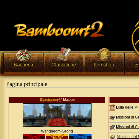
Bacheca
Classifiche
Itemshop
P
Pagina principale
Vai a:
navigazione
,
ricerca
Mappe
Lista delle Mi
Missioni di G
Missioni di C
Wangheom-Seong
Missioni del 