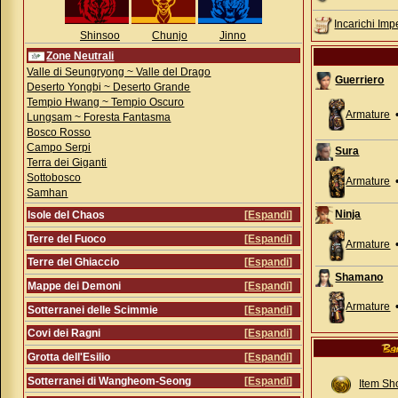
Incarichi Impe
Shinsoo
Chunjo
Jinno
Zone Neutrali
Valle di Seungryong ~ Valle del Drago
Guerriero
Deserto Yongbi ~ Deserto Grande
Tempio Hwang ~ Tempio Oscuro
Armature
Lungsam ~ Foresta Fantasma
Bosco Rosso
Campo Serpi
Sura
Terra dei Giganti
Sottobosco
Armature
Samhan
Ninja
Isole del Chaos
[
Espandi
]
Terre del Fuoco
[
Espandi
]
Armature
Terre del Ghiaccio
[
Espandi
]
Shamano
Mappe dei Demoni
[
Espandi
]
Armature
Sotterranei delle Scimmie
[
Espandi
]
Covi dei Ragni
[
Espandi
]
Grotta dell'Esilio
[
Espandi
]
Sotterranei di Wangheom-Seong
[
Espandi
]
Item Sh