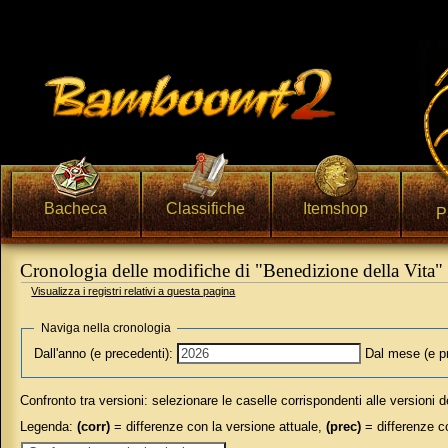
Bacheca
Classifiche
Itemshop
P
Cronologia delle modifiche di "Benedizione della Vita"
Visualizza i registri relativi a questa pagina
Vai a:
navigazione
,
ricerca
Naviga nella cronologia
Dall'anno (e precedenti):
Dal mese (e p
Confronto tra versioni: selezionare le caselle corrispondenti alle versioni 
Legenda:
(corr)
= differenze con la versione attuale,
(prec)
= differenze c