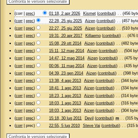
(corr |
prec
)
01:18, 2 apr 2026
‎
Kismet
(
contributi
)
‎
. .
(456 byt
(
corr
|
prec
)
22:28, 25 giu 2025
‎
Aizen
(
contributi
)
‎
. .
(457 byt
(
corr
|
prec
)
22:27, 25 giu 2025
‎
Aizen
(
contributi
)
‎
. .
(510 byt
(
corr
|
prec
)
19:31, 20 apr 2017
‎
Killaemo
(
contributi
)
‎
. .
(476 
(
corr
|
prec
)
15:08, 29 ott 2014
‎
Aizen
(
contributi
)
‎
. .
(482 byte
(
corr
|
prec
)
15:11, 12 mag 2014
‎
Aizen
(
contributi
)
‎
. .
(504 by
(
corr
|
prec
)
14:47, 12 mag 2014
‎
Aizen
(
contributi
)
‎
. .
(475 by
(
corr
|
prec
)
00:06, 11 mag 2014
‎
Aizen
(
contributi
)
‎
. .
(435 by
(
corr
|
prec
)
04:39, 23 gen 2014
‎
Aizen
(
contributi
)
‎
. .
(398 byt
(
corr
|
prec
)
13:38, 4 ago 2013
‎
Aizen
(
contributi
)
‎
. .
(344 byte
(
corr
|
prec
)
18:41, 1 ago 2013
‎
Aizen
(
contributi
)
‎
. .
(334 byte
(
corr
|
prec
)
18:23, 1 ago 2013
‎
Aizen
(
contributi
)
‎
. .
(314 byte
(
corr
|
prec
)
18:03, 1 ago 2013
‎
Aizen
(
contributi
)
‎
. .
(316 byte
(
corr
|
prec
)
18:03, 1 ago 2013
‎
Aizen
(
contributi
)
‎
. .
(304 byte
(
corr
|
prec
)
15:18, 30 lug 2011
‎
Devil
(
contributi
)
‎
m
. .
(315 by
(
corr
| prec)
22:55, 5 lug 2010
‎
Steve Vai
(
contributi
)
‎
. .
(315 b