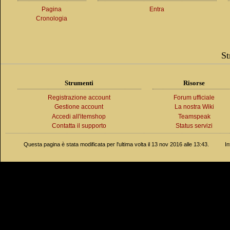
Pagina
Entra
Cronologia
St
Strumenti
Risorse
Registrazione account
Forum ufficiale
Gestione account
La nostra Wiki
Accedi all'itemshop
Teamspeak
Contatta il supporto
Status servizi
Questa pagina è stata modificata per l'ultima volta il 13 nov 2016 alle 13:43.
In