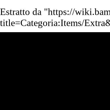
Estratto da "
https://wiki.b
title=Categoria:Items/Extr
Strumenti Wiki
Strumenti
N
Visite
Strumenti personali
Puntano qui
Categoria
Modifiche correlate
Entra
Cronologia
Pagine speciali
Informazioni sulla pagina
Strumenti Comuni