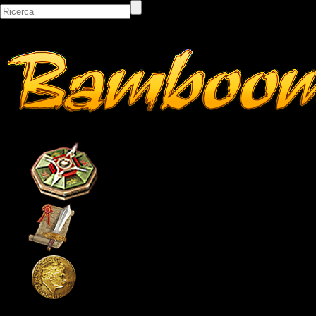
Bacheca
Classifiche
Itemshop