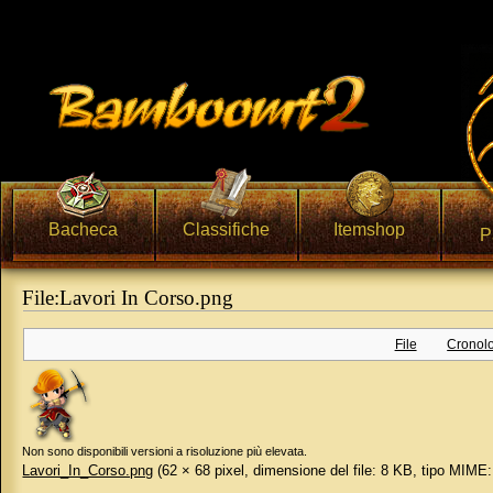
Bacheca
Classifiche
Itemshop
P
File:Lavori In Corso.png
Vai a:
navigazione
,
ricerca
File
Cronolo
Non sono disponibili versioni a risoluzione più elevata.
Lavori_In_Corso.png
‎
(62 × 68 pixel, dimensione del file: 8 KB, tipo MIME