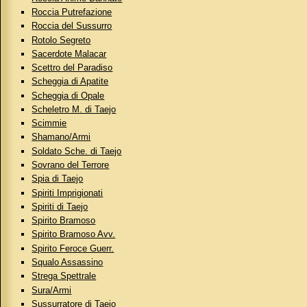
Roccia Putrefazione
Roccia del Sussurro
Rotolo Segreto
Sacerdote Malacar
Scettro del Paradiso
Scheggia di Apatite
Scheggia di Opale
Scheletro M. di Taejo
Scimmie
Shamano/Armi
Soldato Sche. di Taejo
Sovrano del Terrore
Spia di Taejo
Spiriti Imprigionati
Spiriti di Taejo
Spirito Bramoso
Spirito Bramoso Avv.
Spirito Feroce Guerr.
Squalo Assassino
Strega Spettrale
Sura/Armi
Sussurratore di Taejo