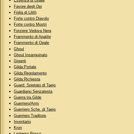
Essenza di Opale
Favore degli Dei
Figlia di Lilith
Forte contro Diavolo
Forte contro Mostri
Forziere Vedova Nera
Frammento di Apatite
Frammento di Opale
Ghoul
Ghoul Insanguinato
Giganti
Gilda:Portale
Gilda:Regolamento
Gilda:Richiesta
Guard. Spietato di Taejo
Guardiano Senzatesta
Guerra tra Gilde
Guerriero/Armi
Guerriero Sche. di Taejo
Guerriero Traditore
Inventario
Kron
Lanterna Rossa