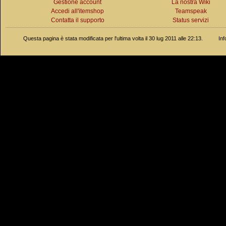
Gestione account
La nostra Wiki
Accedi all'itemshop
Teamspeak
Contatta il supporto
Status servizi
Questa pagina è stata modificata per l'ultima volta il 30 lug 2011 alle 22:13.
Inf