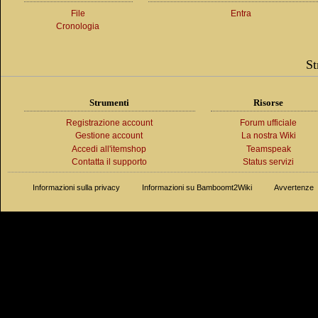
File
Entra
Cronologia
St
Strumenti
Risorse
Registrazione account
Forum ufficiale
Gestione account
La nostra Wiki
Accedi all'itemshop
Teamspeak
Contatta il supporto
Status servizi
Informazioni sulla privacy
Informazioni su Bamboomt2Wiki
Avvertenze