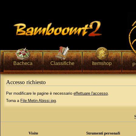
Bacheca
Classifiche
Itemshop
P
Accesso richiesto
Vai a:
navigazione
,
ricerca
Per modificare le pagine è necessario
effettuare l'accesso
.
Torna a
File:Metin Abissi.jpg
.
Visite
Strumenti personali