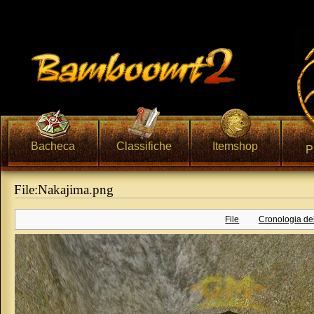
Bacheca
Classifiche
Itemshop
P
File:Nakajima.png
Vai a:
navigazione
,
ricerca
File
Cronologia del 