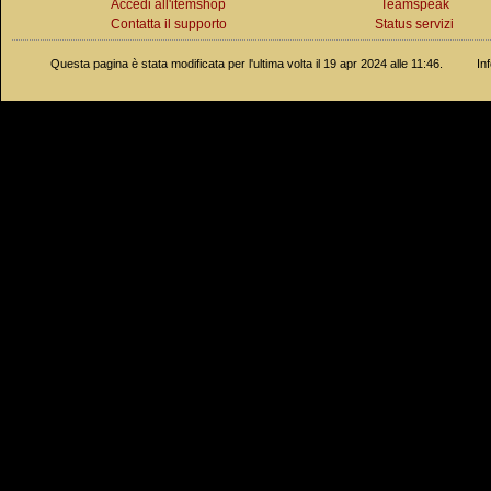
Accedi all'itemshop
Teamspeak
Contatta il supporto
Status servizi
Questa pagina è stata modificata per l'ultima volta il 19 apr 2024 alle 11:46.
In