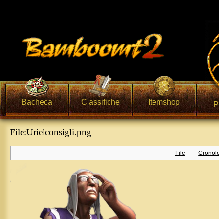
Bacheca
Classifiche
Itemshop
P
File:Urielconsigli.png
Vai a:
navigazione
,
ricerca
File
Cronolo