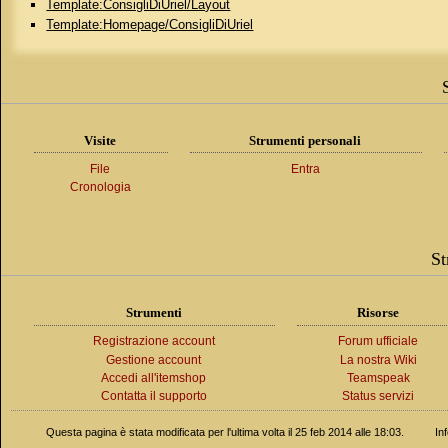
Template:ConsigliDiUriel/Layout
Template:Homepage/ConsigliDiUriel
Visite
Strumenti personali
File
Entra
Cronologia
St
Strumenti
Risorse
Registrazione account
Forum ufficiale
Gestione account
La nostra Wiki
Accedi all'itemshop
Teamspeak
Contatta il supporto
Status servizi
Questa pagina è stata modificata per l'ultima volta il 25 feb 2014 alle 18:03.
In