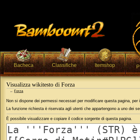
Bacheca
Classifiche
Itemshop
P
Visualizza wikitesto di Forza
←
Forza
Vai a:
navigazione
,
ricerca
Non si dispone dei permessi necessari per modificare questa pagina, per 
La funzione richiesta è riservata agli utenti che appartengono a uno dei s
È possibile visualizzare e copiare il codice sorgente di questa pagina.