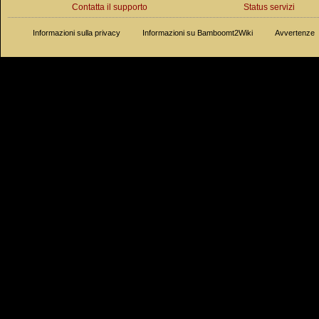
Contatta il supporto
Status servizi
Informazioni sulla privacy
Informazioni su Bamboomt2Wiki
Avvertenze