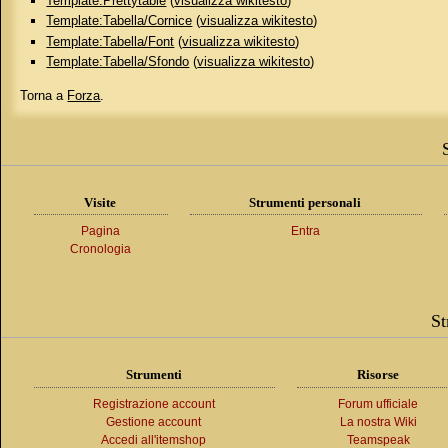
Template:Prettytable
(
visualizza wikitesto
)
Template:Tabella/Cornice
(
visualizza wikitesto
)
Template:Tabella/Font
(
visualizza wikitesto
)
Template:Tabella/Sfondo
(
visualizza wikitesto
)
Torna a
Forza
.
Visite
Strumenti personali
Pagina
Entra
Cronologia
St
Strumenti
Risorse
Registrazione account
Forum ufficiale
Gestione account
La nostra Wiki
Accedi all'itemshop
Teamspeak