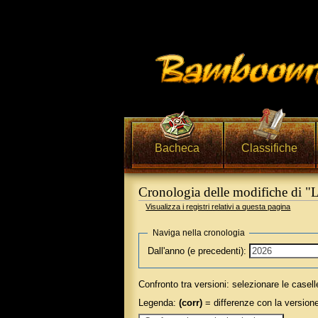
Bacheca
Classifiche
Cronologia delle modifiche di "
Visualizza i registri relativi a questa pagina
Vai a:
navigazione
,
ricerca
Naviga nella cronologia
Dall'anno (e precedenti):
Confronto tra versioni: selezionare le casell
Legenda:
(corr)
= differenze con la versione