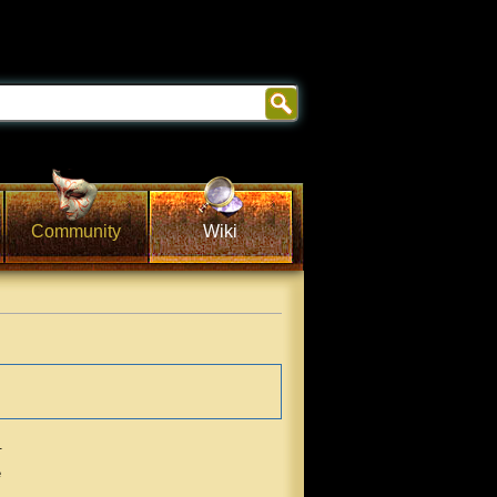
Community
Wiki
.
e