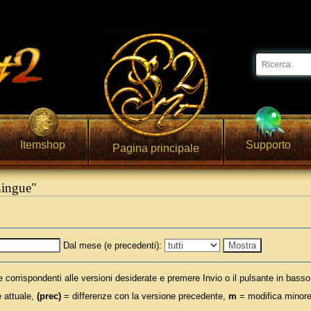
Itemshop
Supporto
Pagina principale
Lingue"
Dal mese (e precedenti):
e corrispondenti alle versioni desiderate e premere Invio o il pulsante in basso
 attuale,
(prec)
= differenze con la versione precedente,
m
= modifica minor