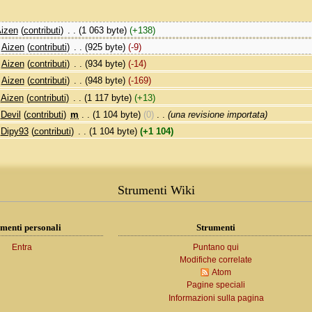
izen
(
contributi
)
‎
. .
(1 063 byte)
(+138)
Aizen
(
contributi
)
‎
. .
(925 byte)
(-9)
Aizen
(
contributi
)
‎
. .
(934 byte)
(-14)
Aizen
(
contributi
)
‎
. .
(948 byte)
(-169)
Aizen
(
contributi
)
‎
. .
(1 117 byte)
(+13)
Devil
(
contributi
)
‎
m
. .
(1 104 byte)
(0)
‎
. .
(una revisione importata)
Dipy93
(
contributi
)
‎
. .
(1 104 byte)
(+1 104)
Strumenti Wiki
menti personali
Strumenti
Entra
Puntano qui
Modifiche correlate
Atom
Pagine speciali
Informazioni sulla pagina