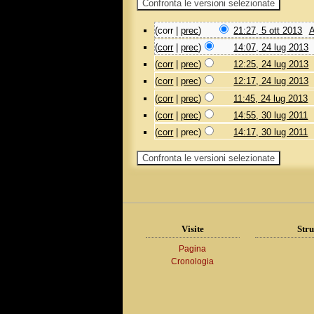
(corr |
prec
)
21:27, 5 ott 2013
‎
A
(
corr
|
prec
)
14:07, 24 lug 2013
‎
(
corr
|
prec
)
12:25, 24 lug 2013
‎
(
corr
|
prec
)
12:17, 24 lug 2013
‎
(
corr
|
prec
)
11:45, 24 lug 2013
‎
(
corr
|
prec
)
14:55, 30 lug 2011
‎
(
corr
| prec)
14:17, 30 lug 2011
‎
Visite
Stru
Pagina
Cronologia