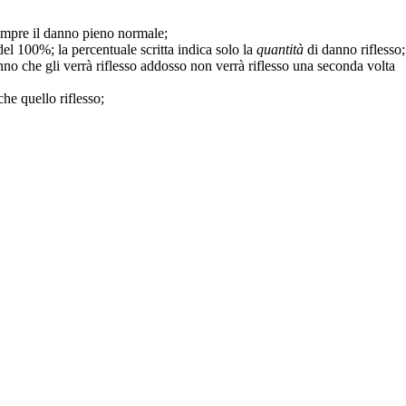
sempre il danno pieno normale;
 è del 100%; la percentuale scritta indica solo la
quantità
di danno riflesso;
nno che gli verrà riflesso addosso non verrà riflesso una seconda volta
he quello riflesso;