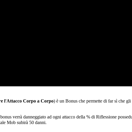
 corporale
tere l'Attacco Corpo a Corpo
) è un
Bonus
che permette di far sì che gli
bonus verrà danneggiato ad ogni attacco della % di Riflessione possedu
 tale Mob subirà 50 danni.