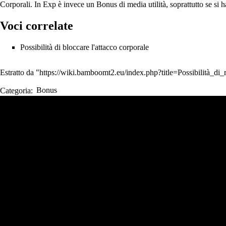
Corporali. In
Exp
è invece un Bonus di media utilità, soprattutto se si 
Voci correlate
Possibilità di bloccare l'attacco corporale
Estratto da "
https://wiki.bamboomt2.eu/index.php?title=Possibilità_di
Categoria
:
Bonus
Strumenti Wiki
Strumenti
N
Visite
Strumenti personali
Puntano qui
Pagina
Modifiche correlate
Entra
Cronologia
Pagine speciali
Informazioni sulla pagina