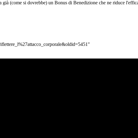
ha già (come si dovrebbe) un Bonus di Benedizione che ne riduce l'effic
_riflettere_l%27attacco_corporale&oldid=5451
"
avigazione
Pagina principale
Ultime modifiche
Una pagina a caso