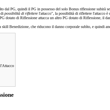
ubìto dal PG, quindi il PG in possesso del solo Bonus riflessione subirà 
 di
possibilità di riflettere
l'attacco", la possibilità di riflettere l'attacco
G dotato di Riflessione attacca un altro PG dotato di Riflessione, il da
la
skill
Benedizione
, che riducono il danno corporale subìto, e quindi anc
 l'Attacco
ssione