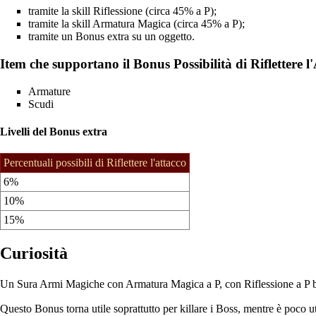
tramite la
skill
Riflessione
(circa 45% a P);
tramite la skill
Armatura Magica
(circa 45% a P);
tramite un Bonus extra su un oggetto.
Item che supportano il Bonus Possibilità di Riflettere l
Armature
Scudi
Livelli del Bonus extra
Percentuali possibili di Riflettere l'attacco
6%
10%
15%
Curiosità
Un
Sura
Armi Magiche con Armatura Magica a P, con Riflessione a P buffa
Questo Bonus torna utile soprattutto per killare i
Boss
, mentre è poco u