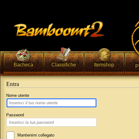
Bacheca
Classifiche
Itemshop
P
Entra
Vai a:
navigazione
,
ricerca
Nome utente
Password
Mantienimi collegato