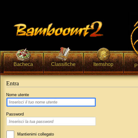
Bacheca
Classifiche
Itemshop
P
Entra
Vai a:
navigazione
,
ricerca
Nome utente
Password
Mantienimi collegato