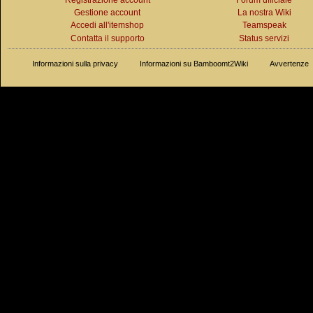
Registrazione account
Forum ufficiale
Gestione account
La nostra Wiki
Accedi all'itemshop
Teamspeak
Contatta il supporto
Status servizi
Informazioni sulla privacy
Informazioni su Bamboomt2Wiki
Avvertenze