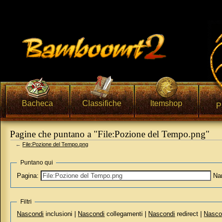
Bacheca
Classifiche
Itemshop
P
Pagine che puntano a "File:Pozione del Tempo.png"
←
File:Pozione del Tempo.png
Vai a:
navigazione
,
ricerca
Puntano qui
Pagina:
Na
Filtri
Nascondi
inclusioni |
Nascondi
collegamenti |
Nascondi
redirect |
Nasco