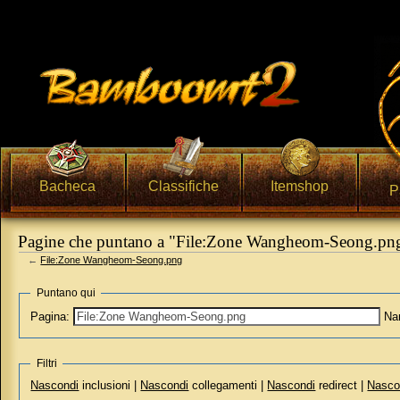
Bacheca
Classifiche
Itemshop
P
Pagine che puntano a "File:Zone Wangheom-Seong.pn
←
File:Zone Wangheom-Seong.png
Vai a:
navigazione
,
ricerca
Puntano qui
Pagina:
Na
Filtri
Nascondi
inclusioni |
Nascondi
collegamenti |
Nascondi
redirect |
Nasco