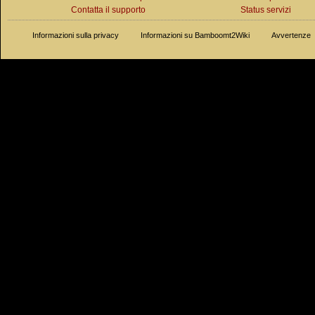
Contatta il supporto
Status servizi
Informazioni sulla privacy
Informazioni su Bamboomt2Wiki
Avvertenze