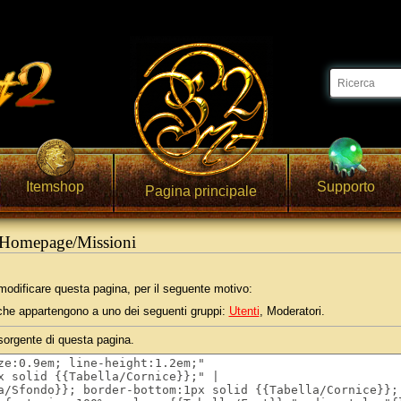
Itemshop
Supporto
Pagina principale
e:Homepage/Missioni
odificare questa pagina, per il seguente motivo:
i che appartengono a uno dei seguenti gruppi:
Utenti
, Moderatori.
 sorgente di questa pagina.