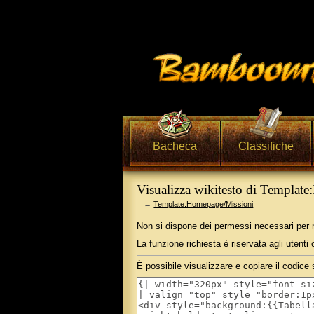
Bacheca
Classifiche
Visualizza wikitesto di Templat
←
Template:Homepage/Missioni
Vai a:
navigazione
,
ricerca
Non si dispone dei permessi necessari per m
La funzione richiesta è riservata agli utent
È possibile visualizzare e copiare il codice