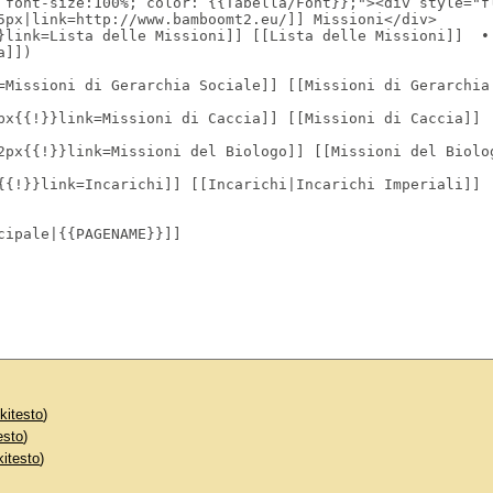
kitesto
)
esto
)
kitesto
)