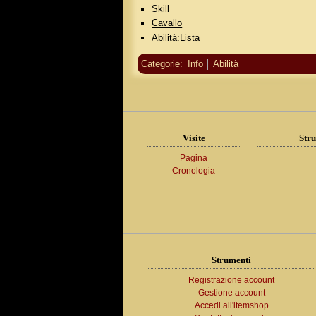
Skill
Cavallo
Abilità:Lista
Categorie
:
Info
Abilità
Visite
Stru
Pagina
Cronologia
Strumenti
Registrazione account
Gestione account
Accedi all'itemshop