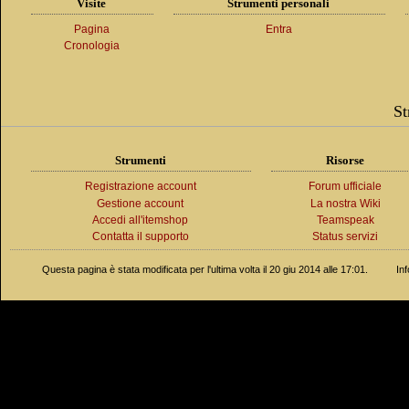
Visite
Strumenti personali
Pagina
Entra
Cronologia
St
Strumenti
Risorse
Registrazione account
Forum ufficiale
Gestione account
La nostra Wiki
Accedi all'itemshop
Teamspeak
Contatta il supporto
Status servizi
Questa pagina è stata modificata per l'ultima volta il 20 giu 2014 alle 17:01.
In