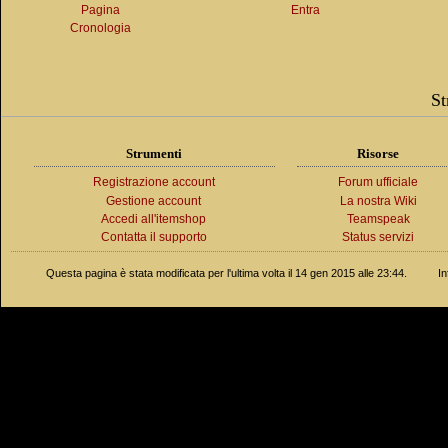
Pagina
Entra
Cronologia
St
Strumenti
Risorse
Registrazione account
Forum ufficiale
Gestione account
La nostra Wiki
Accedi all'itemshop
Teamspeak
Contatta il supporto
Status servizi
Questa pagina è stata modificata per l'ultima volta il 14 gen 2015 alle 23:44.
In