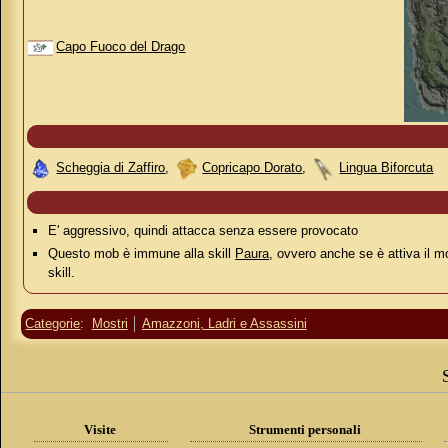
Capo Fuoco del Drago
Scheggia di Zaffiro
,
Copricapo Dorato
,
Lingua Biforcuta
E' aggressivo, quindi attacca senza essere provocato
Questo mob è immune alla skill
Paura
, ovvero anche se è attiva il m
skill.
Categorie
:
Mostri
Amazzoni, Ladri e Assassini
Visite
Strumenti personali