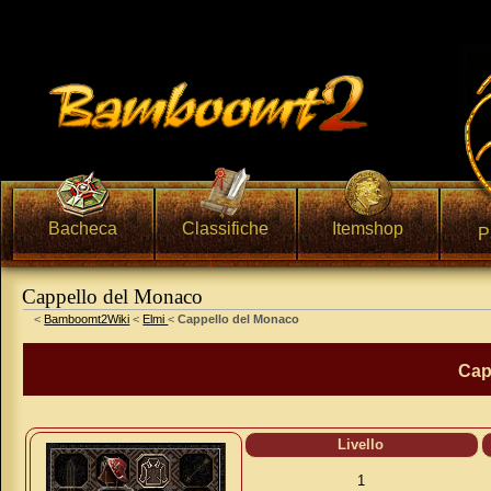
Bacheca
Classifiche
Itemshop
P
Cappello del Monaco
Vai a:
navigazione
,
ricerca
<
Bamboomt2Wiki
<
Elmi
<
Cappello del Monaco
Cap
Livello
1