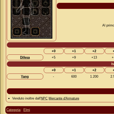
Al prim
+0
+1
+2
Difesa
+5
+9
+13
+
I
+0
+1
+2
Yang
-
600
1.200
2.
Venduto inoltre dall'
NPC
Mercante d'Armature
Categoria
:
Elmi